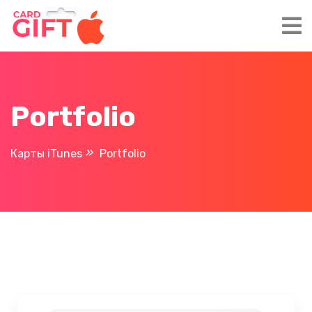
×
×
Оформить заказ
Portfolio
Карты iTunes
Portfolio
Перевод на карту