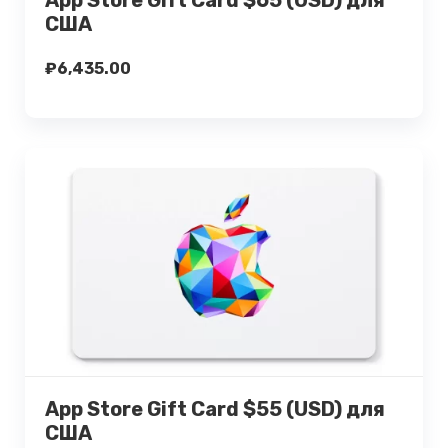
App Store Gift Card $65 (USD) для
США
₽
6,435.00
Подробнее
Купить
App Store Gift Card $55 (USD) для
США